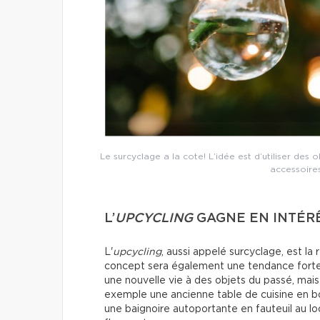
Le surcyclage a la cote! L’idée est d’utiliser des 
accessoire
L’
UPCYCLING
GAGNE EN INTÉR
L'
upcycling
, aussi appelé surcyclage, est la 
concept sera également une tendance fort
une nouvelle vie à des objets du passé, mais
exemple une ancienne table de cuisine en bo
une baignoire autoportante en fauteuil au 