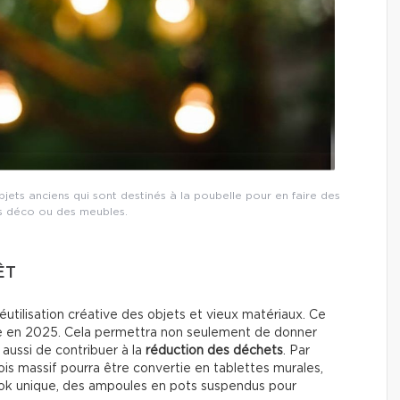
objets anciens qui sont destinés à la poubelle pour en faire des
s déco ou des meubles.
ÊT
réutilisation créative des objets et vieux matériaux. Ce
e en 2025. Cela permettra non seulement de donner
 aussi de contribuer à la
réduction des déchets
. Par
is massif pourra être convertie en tablettes murales,
look unique, des ampoules en pots suspendus pour