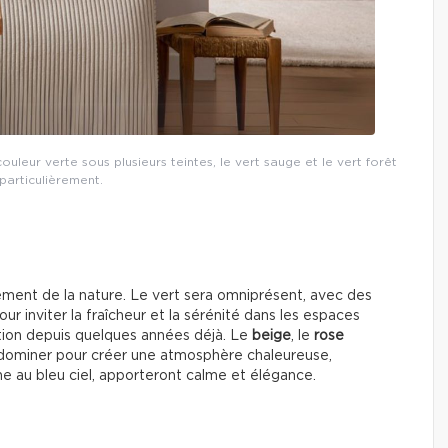
leur verte sous plusieurs teintes, le vert sauge et le vert forêt
 particulièrement.
lement de la nature. Le vert sera omniprésent, avec des
pour inviter la fraîcheur et la sérénité dans les espaces
lection depuis quelques années déjà. Le
beige
, le
rose
 dominer pour créer une atmosphère chaleureuse,
ne au bleu ciel, apporteront calme et élégance.