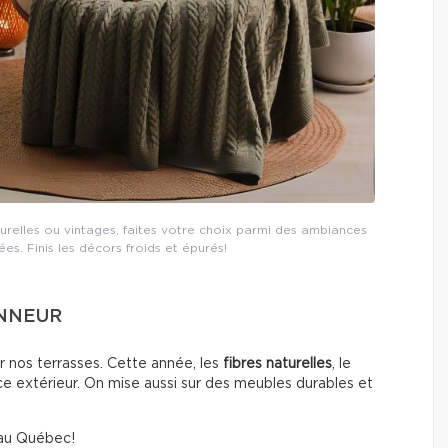
relles ou vintages, faites votre choix parmi des ambiances
s. Finis les décors froids et épurés!
ONNEUR
sur nos terrasses. Cette année, les
fibres naturelles
, le
ce extérieur. On mise aussi sur des meubles durables et
 au Québec!