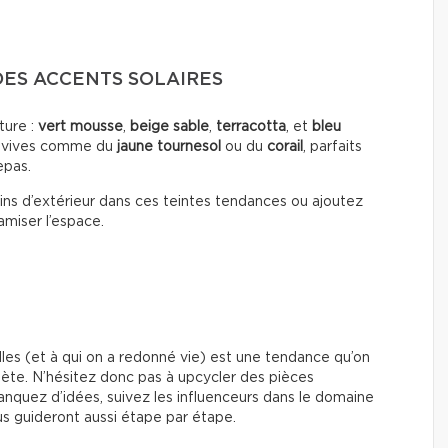
DES ACCENTS SOLAIRES
ature :
vert mousse
,
beige sable
,
terracotta
, et
bleu
s vives comme du
jaune tournesol
ou du
corail
, parfaits
epas.
ns d’extérieur dans ces teintes tendances ou ajoutez
amiser l’espace.
elles (et à qui on a redonné vie) est une tendance qu’on
lanète. N’hésitez donc pas à upcycler des pièces
anquez d’idées, suivez les influenceurs dans le domaine
ous guideront aussi étape par étape.