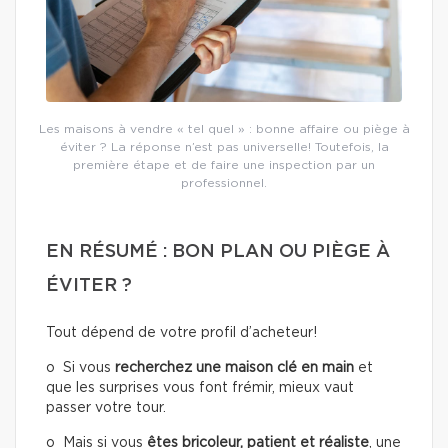
Les maisons à vendre « tel quel » : bonne affaire ou piège à
éviter ? La réponse n’est pas universelle! Toutefois, la
première étape et de faire une inspection par un
professionnel.
EN RÉSUMÉ : BON PLAN OU PIÈGE À
ÉVITER ?
Tout dépend de votre profil d’acheteur!
o Si vous
recherchez une
maison clé en main
et
que les surprises vous font frémir, mieux vaut
passer votre tour.
o Mais si vous
êtes bricoleur, patient et réaliste
, une