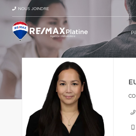
NOUS JOINDRE
P
E
CO