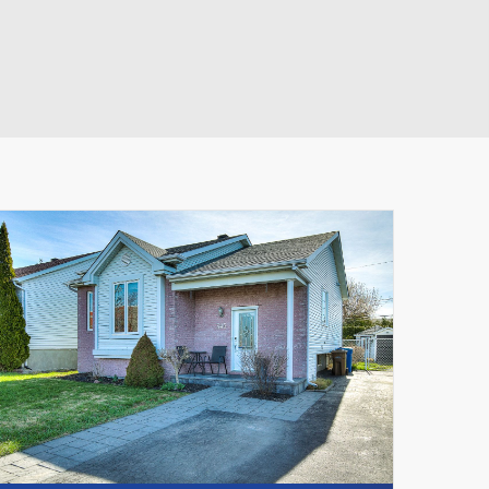
Leaflet
|
© MapTiler
© OpenStreetMap contributors