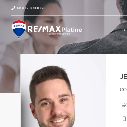
NOUS JOINDRE
P
J
CO