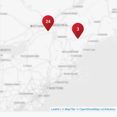
24
3
Leaflet
|
© MapTiler
© OpenStreetMap contributors