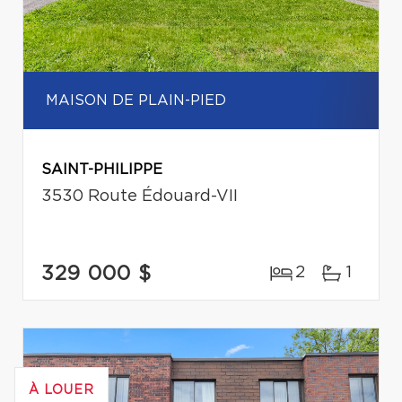
MAISON DE PLAIN-PIED
SAINT-PHILIPPE
3530 Route Édouard-VII
329 000 $
2
1
À LOUER