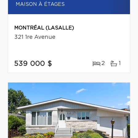
MAISON À ÉTAGES
MONTRÉAL (LASALLE)
321 1re Avenue
539 000 $
2
1