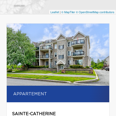
Leaflet
|
© MapTiler
© OpenStreetMap contributors
APPARTEMENT
SAINTE-CATHERINE