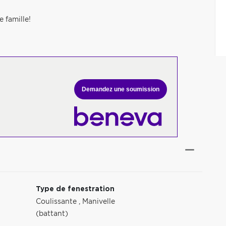
 famille!
Demandez une soumission
Type de fenestration
Coulissante
,
Manivelle
(battant)