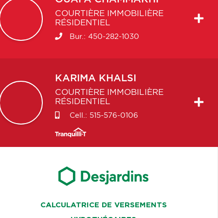
COURTIÈRE IMMOBILIÈRE
RÉSIDENTIEL
Bur.:
450-282-1030
KARIMA
KHALSI
COURTIÈRE IMMOBILIÈRE
RÉSIDENTIEL
Cell.:
515-576-0106
CALCULATRICE DE VERSEMENTS