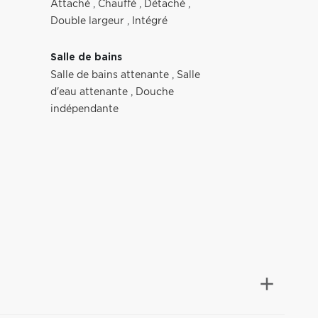
Attaché
,
Chauffé
,
Détaché
,
Double largeur
,
Intégré
Salle de bains
Salle de bains attenante
,
Salle
d'eau attenante
,
Douche
indépendante