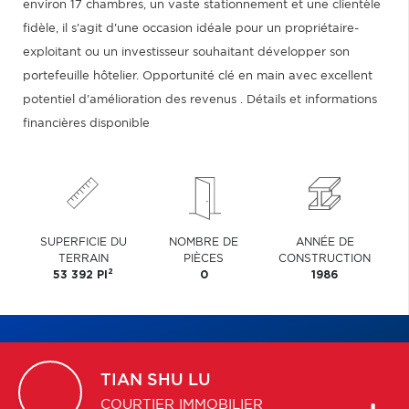
environ 17 chambres, un vaste stationnement et une clientèle
fidèle, il s'agit d'une occasion idéale pour un propriétaire-
exploitant ou un investisseur souhaitant développer son
portefeuille hôtelier. Opportunité clé en main avec excellent
potentiel d'amélioration des revenus . Détails et informations
financières disponible
SUPERFICIE DU
NOMBRE DE
ANNÉE DE
TERRAIN
PIÈCES
CONSTRUCTION
2
53 392 PI
0
1986
TIAN SHU
LU
COURTIER IMMOBILIER