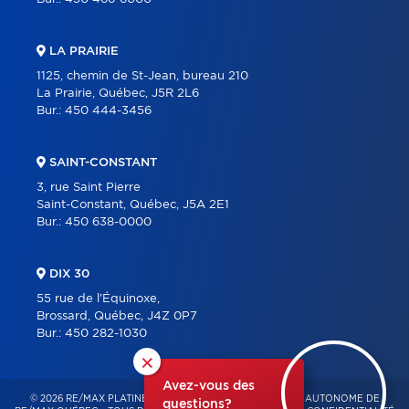
LA PRAIRIE
1125, chemin de St-Jean, bureau 210
La Prairie, Québec, J5R 2L6
Bur.:
450 444-3456
SAINT-CONSTANT
3, rue Saint Pierre
Saint-Constant, Québec, J5A 2E1
Bur.:
450 638-0000
DIX 30
55 rue de l'Équinoxe,
Brossard, Québec, J4Z 0P7
Bur.:
450 282-1030
×
Avez-vous des
© 2026 RE/MAX PLATINE – FRANCHISÉ INDÉPENDANT ET AUTONOME DE
questions?