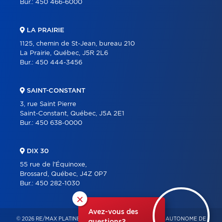
Bur.:
450 466-6000
LA PRAIRIE
1125, chemin de St-Jean, bureau 210
La Prairie, Québec, J5R 2L6
Bur.:
450 444-3456
SAINT-CONSTANT
3, rue Saint Pierre
Saint-Constant, Québec, J5A 2E1
Bur.:
450 638-0000
DIX 30
55 rue de l'Équinoxe,
Brossard, Québec, J4Z 0P7
Bur.:
450 282-1030
×
Avez-vous des
© 2026 RE/MAX PLATINE – FRANCHISÉ INDÉPENDANT ET AUTONOME DE