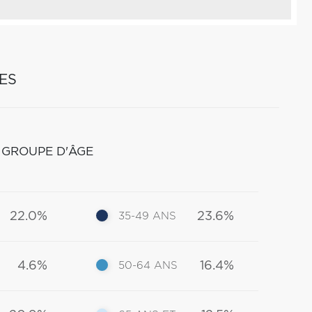
ES
 GROUPE D'ÂGE
22.0%
23.6%
35-49 ANS
4.6%
16.4%
50-64 ANS