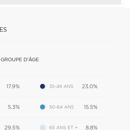
ES
 GROUPE D'ÂGE
17.9%
23.0%
35-49 ANS
5.3%
15.5%
50-64 ANS
29.5%
8.8%
65 ANS ET +