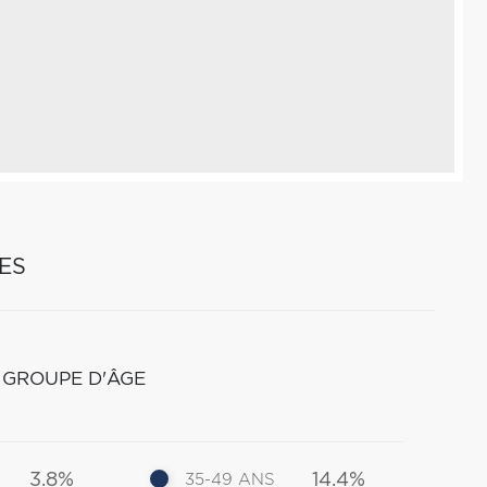
ES
 GROUPE D'ÂGE
3.8%
14.4%
35-49 ANS