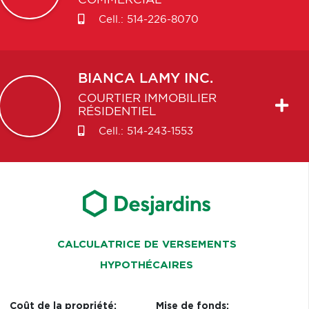
COMMERCIAL
Cell.:
514-226-8070
BIANCA
LAMY INC.
COURTIER IMMOBILIER
RÉSIDENTIEL
Cell.:
514-243-1553
CALCULATRICE DE VERSEMENTS
HYPOTHÉCAIRES
Coût de la propriété:
Mise de fonds: