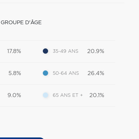
 GROUPE D'ÂGE
17.8%
20.9%
35-49 ANS
5.8%
26.4%
50-64 ANS
9.0%
20.1%
65 ANS ET +