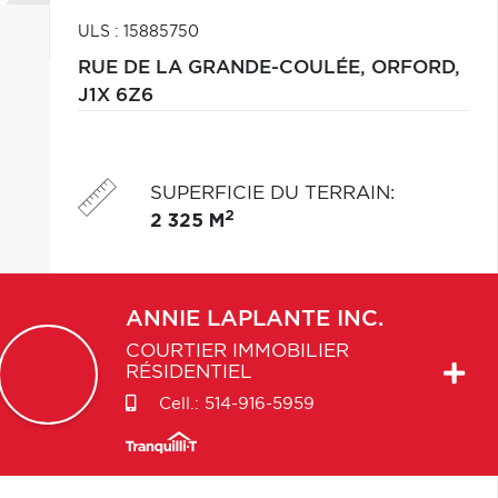
ULS : 15885750
RUE DE LA GRANDE-COULÉE,
ORFORD,
J1X 6Z6
SUPERFICIE DU TERRAIN
:
2
2 325 M
ANNIE
LAPLANTE INC.
COURTIER IMMOBILIER
RÉSIDENTIEL
Cell.:
514-916-5959