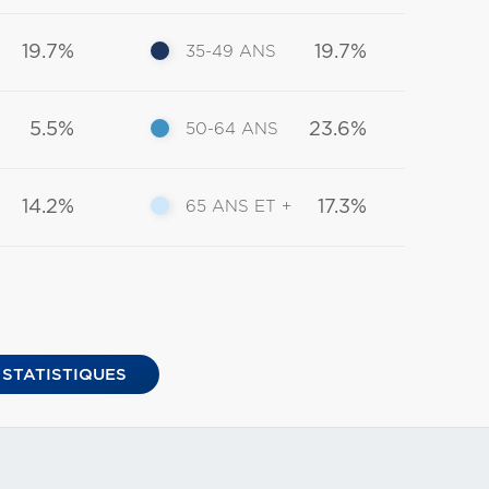
19.7%
19.7%
35-49 ANS
5.5%
23.6%
50-64 ANS
14.2%
17.3%
65 ANS ET +
 STATISTIQUES