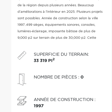
de la région depuis plusieurs années. Beaucoup
d'améliorations à l'intérieur en 2025. Plusieurs projets
sont possibles. Année de construction selon la ville
1997..499 sièges, équipements sonores, consoles,
lumières-éclairage, imposante bâtisse de plus de
9,000 p2 sur terrain de plus de 30,000 p2. Cette
propriété bénéficie d'un bail emphytéotique jusqu'en
2047. Beaucoup d'améliorations en 2025.
SUPERFICIE DU TERRAIN
:
2
33 319 PI
NOMBRE DE PIÈCES
:
0
ANNÉE DE CONSTRUCTION
:
1997