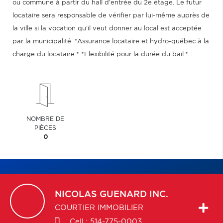
ou commune à partir du hall d'entrée du 2e étage. Le futur
locataire sera responsable de vérifier par lui-même auprès de
la ville si la vocation qu'il veut donner au local est acceptée
par la municipalité. *Assurance locataire et hydro-québec à la
charge du locataire.* *Flexibilité pour la durée du bail.*
NOMBRE DE
PIÈCES
0
NICOLAS
GUENARD INC.
COURTIER IMMOBILIER
Cell.:
514-775-0003