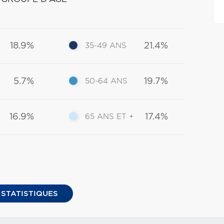
18.9%
21.4%
35-49 ANS
5.7%
19.7%
50-64 ANS
16.9%
17.4%
65 ANS ET +
 STATISTIQUES