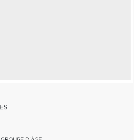
ES
 GROUPE D'ÂGE