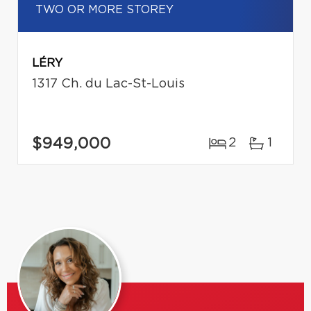
TWO OR MORE STOREY
LÉRY
1317 Ch. du Lac-St-Louis
$949,000
2
1