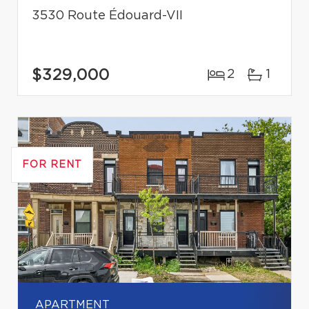
3530 Route Édouard-VII
$329,000
2
1
FOR RENT
APARTMENT