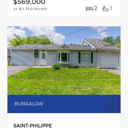
$569,000
2
1
or
$2,350
/month
BUNGALOW
SAINT-PHILIPPE