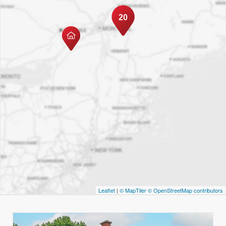
20
Leaflet
|
© MapTiler
© OpenStreetMap contributors