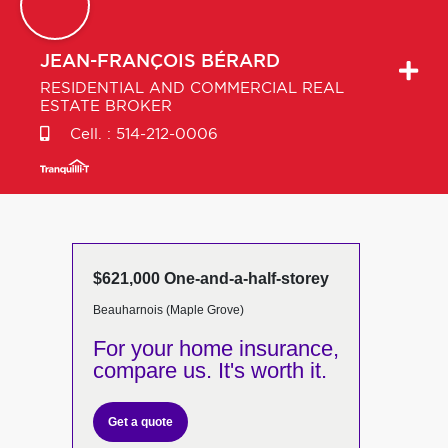
JEAN-FRANÇOIS
BÉRARD
RESIDENTIAL AND COMMERCIAL REAL
ESTATE BROKER
Cell. :
514-212-0006
$621,000 One-and-a-half-storey
Beauharnois (Maple Grove)
For your home insurance,
compare us. It's worth it.
Get a quote