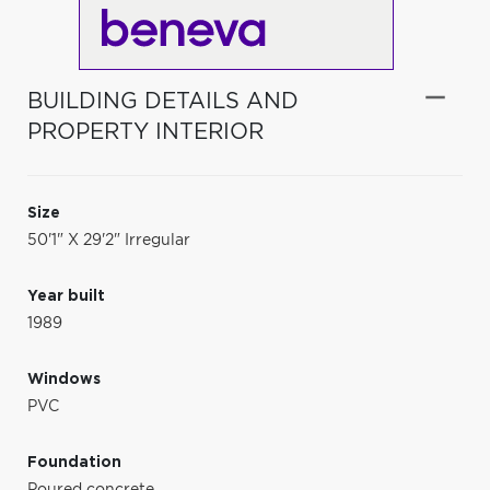
BUILDING DETAILS AND
PROPERTY INTERIOR
Size
50'1" X 29'2" Irregular
Year built
1989
Windows
PVC
Foundation
Poured concrete