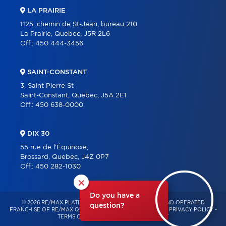
LA PRAIRIE
1125, chemin de St-Jean, bureau 210
La Prairie, Quebec, J5R 2L6
Off.:
450 444-3456
SAINT-CONSTANT
3, Saint Pierre St
Saint-Constant, Quebec, J5A 2E1
Off.:
450 638-0000
DIX 30
55 rue de l'Équinoxe,
Brossard, Quebec, J4Z 0P7
Off.:
450 282-1030
×
Do you have a
© 2026 RE/MAX PLATINE – INDEPENDENTLY OWNED AND OPERATED
question?
FRANCHISE OF RE/MAX QUÉBEC – ALL RIGHTS RESERVED -
PRIVACY POLICY
-
TERMS OF USE
-
CONSENT MANAGEMENT