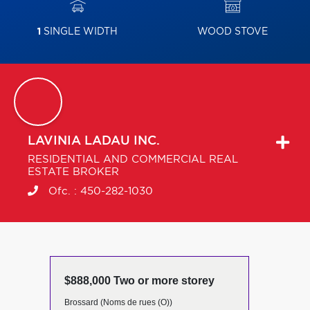
1
SINGLE WIDTH
WOOD STOVE
LAVINIA
LADAU INC.
RESIDENTIAL AND COMMERCIAL REAL
ESTATE BROKER
Ofc. :
450-282-1030
$888,000 Two or more storey
Brossard (Noms de rues (O))