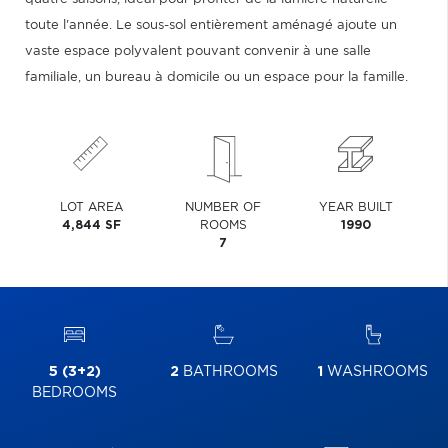
toute l'année. Le sous-sol entièrement aménagé ajoute un
vaste espace polyvalent pouvant convenir à une salle
familiale, un bureau à domicile ou un espace pour la famille.
LOT AREA
NUMBER OF
YEAR BUILT
4,844 SF
ROOMS
1990
7
5 (3+2)
2
BATHROOMS
1
WASHROOMS
BEDROOMS