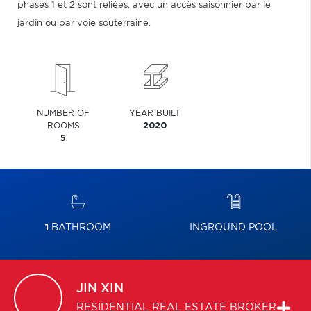
phases 1 et 2 sont reliées, avec un accès saisonnier par le
jardin ou par voie souterraine.
NUMBER OF
YEAR BUILT
ROOMS
2020
5
1
BATHROOM
INGROUND POOL
JIN
XIN
RESIDENTIAL REAL ESTATE BROKER