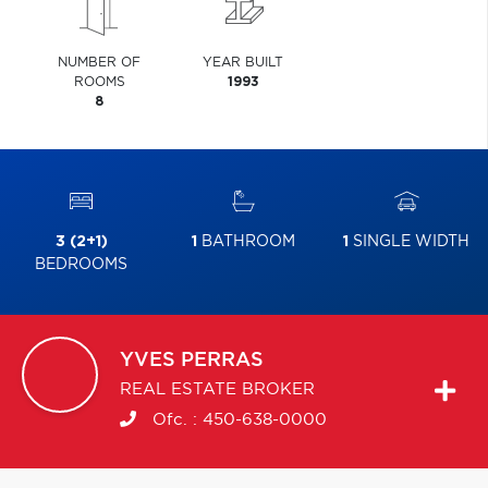
NUMBER OF
YEAR BUILT
ROOMS
1993
8
3 (2+1)
1
BATHROOM
1
SINGLE WIDTH
BEDROOMS
YVES
PERRAS
REAL ESTATE BROKER
Ofc. :
450-638-0000