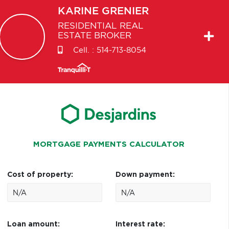
KARINE
GRENIER
RESIDENTIAL REAL
ESTATE BROKER
Cell. :
514-713-8054
MORTGAGE PAYMENTS CALCULATOR
Cost of property:
Down payment:
Loan amount:
Interest rate: