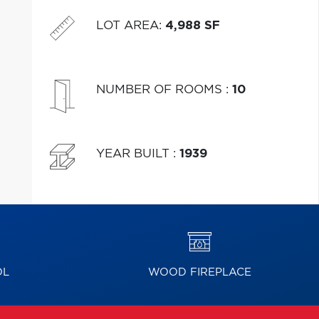
visite s'impose!
LOT AREA
:
4,988 SF
NUMBER OF ROOMS
:
10
YEAR BUILT
:
1939
OL
WOOD FIREPLACE