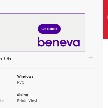
Get a quote
RIOR
Windows
PVC
Siding
te
Brick
,
Vinyl