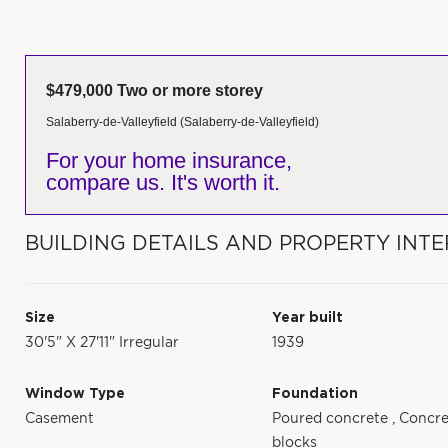
$479,000 Two or more storey
Salaberry-de-Valleyfield (Salaberry-de-Valleyfield)
For your home insurance,
compare us. It's worth it.
BUILDING DETAILS AND PROPERTY INTE
Size
Year built
30'5" X 27'11" Irregular
1939
Window Type
Foundation
Casement
Poured concrete
,
Concre
blocks