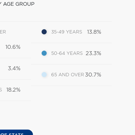
Y AGE GROUP
13.8%
DER
35-49 YEARS
10.6%
23.3%
50-64 YEARS
3.4%
30.7%
65 AND OVER
18.2%
S