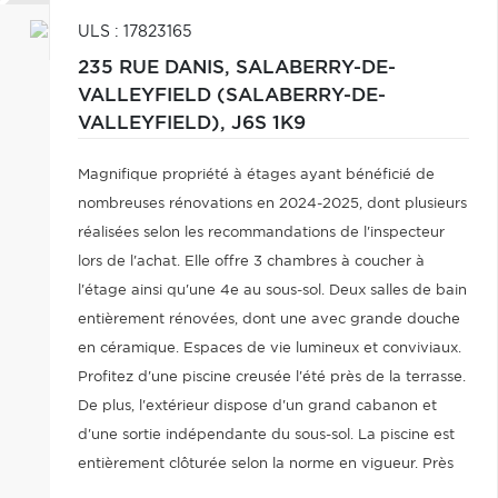
ULS : 17823165
235 RUE DANIS,
SALABERRY-DE-
VALLEYFIELD (SALABERRY-DE-
VALLEYFIELD),
J6S 1K9
Magnifique propriété à étages ayant bénéficié de
nombreuses rénovations en 2024-2025, dont plusieurs
réalisées selon les recommandations de l'inspecteur
lors de l'achat. Elle offre 3 chambres à coucher à
l'étage ainsi qu'une 4e au sous-sol. Deux salles de bain
entièrement rénovées, dont une avec grande douche
en céramique. Espaces de vie lumineux et conviviaux.
Profitez d'une piscine creusée l'été près de la terrasse.
De plus, l'extérieur dispose d'un grand cabanon et
d'une sortie indépendante du sous-sol. La piscine est
entièrement clôturée selon la norme en vigueur. Près
des commodités. Idéale pour la vie de famille. Une