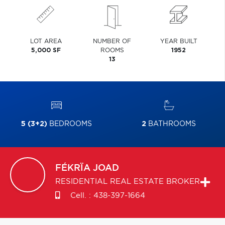
LOT AREA
NUMBER OF
YEAR BUILT
5,000 SF
ROOMS
1952
13
5 (3+2)
BEDROOMS
2
BATHROOMS
FÉKRÏA
JOAD
RESIDENTIAL REAL ESTATE BROKER
Cell. :
438-397-1664