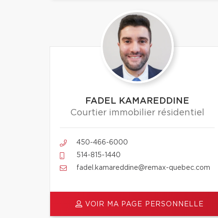
FADEL KAMAREDDINE
Courtier immobilier résidentiel
450-466-6000
514-815-1440
fadel.kamareddine@remax-quebec.com
VOIR MA PAGE PERSONNELLE