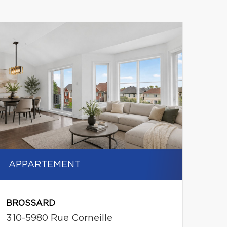
Leaflet
|
© MapTiler
© OpenStreetMap contributors
APPARTEMENT
BROSSARD
310-5980 Rue Corneille