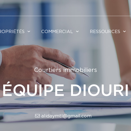
ROPRIÉTÉS
COMMERCIAL
RESSOURCES
Courtiers immobiliers
ÉQUIPE DIOURI
alidaymtl@gmail.com