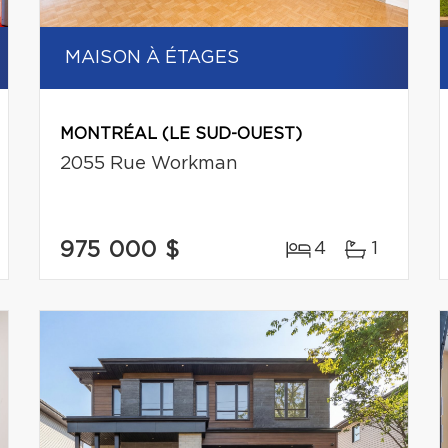
MAISON À ÉTAGES
MONTRÉAL (LE SUD-OUEST)
2055 Rue Workman
975 000 $
4
1