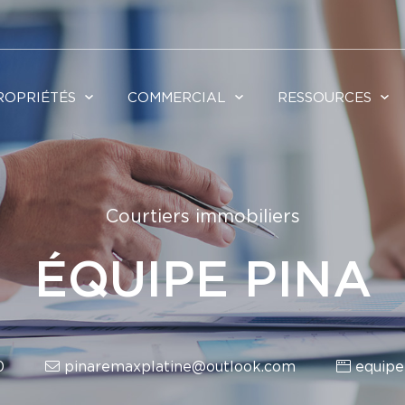
ROPRIÉTÉS
COMMERCIAL
RESSOURCES
Courtiers immobiliers
ÉQUIPE PINA
0
pinaremaxplatine@outlook.com
equipe