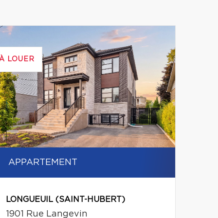
Leaflet
|
© MapTiler
© OpenStreetMap contributors
À LOUER
APPARTEMENT
LONGUEUIL (SAINT-HUBERT)
1901 Rue Langevin